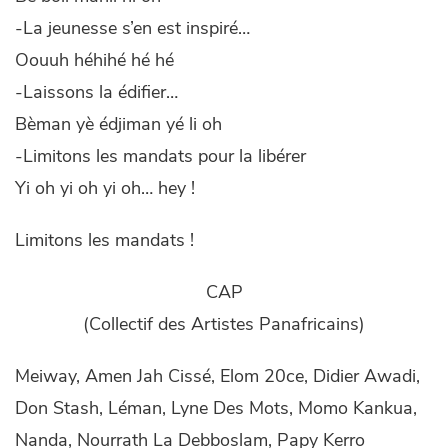
-La jeunesse s’en est inspiré…
Oouuh héhihé hé hé
-Laissons la édifier…
Bèman yè édjiman yé li oh
-Limitons les mandats pour la libérer
Yi oh yi oh yi oh… hey !
Limitons les mandats !
CAP
(Collectif des Artistes Panafricains)
Meiway, Amen Jah Cissé, Elom 20ce, Didier Awadi,
Don Stash, Léman, Lyne Des Mots, Momo Kankua,
Nanda, Nourrath La Debboslam, Papy Kerro