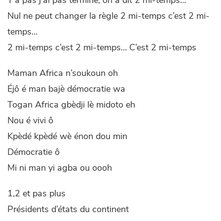
Y’a pas j’ai pas terminé, on a dit 2 mi-temps…
Nul ne peut changer la règle 2 mi-temps c’est 2 mi-
temps…
2 mi-temps c’est 2 mi-temps… C’est 2 mi-temps
Maman Africa n’soukoun oh
Éjô é man bajè démocratie wa
Togan Africa gbèdji lè midoto eh
Nou é vivi ô
Kpèdé kpèdé wè énon dou min
Démocratie ô
Mi ni man yi agba ou oooh
1,2 et pas plus
Présidents d’états du continent