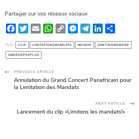
Partager sur vos réseaux sociaux
F
T
E
W
C
M
T
Li
P
ac
w
m
h
o
es
el
n
ar
e
itt
ail
at
p
se
e
k
ta
TAGS:
CLIP
LIMITATION2MANDATS
MEIWAY
ONETWONOMORE
b
er
s
y
n
gr
e
g
UNDEUXPASPLUS
o
A
Li
g
a
dI
er
Post
PREVIOUS ARTICLE
o
p
n
er
m
n
Annulation du Grand Concert Panafricain pour
k
p
k
Navigation
la Limitation des Mandats
NEXT ARTICLE
Lancement du clip «Limitons les mandats!»