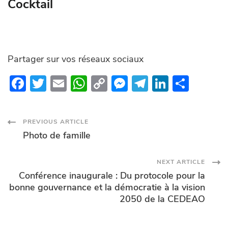
Cocktail
Partager sur vos réseaux sociaux
F
T
E
W
C
M
T
Li
P
ac
w
m
h
o
es
el
n
ar
e
itt
ail
at
p
se
e
k
ta
Post
PREVIOUS ARTICLE
b
er
s
y
n
gr
e
g
Photo de famille
o
A
Li
g
a
dI
er
Navigation
o
p
n
er
m
n
NEXT ARTICLE
Conférence inaugurale : Du protocole pour la
k
p
k
bonne gouvernance et la démocratie à la vision
2050 de la CEDEAO