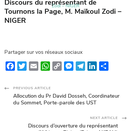
Discours du représentant de
Zodi – NIGER
Tournons la Page, M. Maïkoul Zodi –
NIGER
Partager sur vos réseaux sociaux
F
T
E
W
C
M
T
Li
P
ac
w
m
h
o
es
el
n
ar
e
itt
ail
at
p
se
e
k
ta
Post
PREVIOUS ARTICLE
b
er
s
y
n
gr
e
g
Allocution du Pr David Dosseh, Coordinateur
o
A
Li
g
a
dI
er
Navigation
du Sommet, Porte-parole des UST
o
p
n
er
m
n
NEXT ARTICLE
k
p
k
Discours d’ouverture du représentant