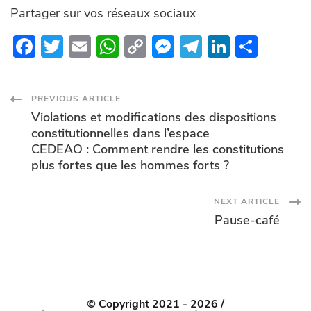
Partager sur vos réseaux sociaux
F
T
E
W
C
M
T
Li
P
ac
w
m
h
o
es
el
n
ar
e
itt
ail
at
p
se
e
k
ta
Post
PREVIOUS ARTICLE
b
er
s
y
n
gr
e
g
Violations et modifications des dispositions
o
A
Li
g
a
dI
er
Navigation
constitutionnelles dans l’espace
CEDEAO : Comment rendre les constitutions
o
p
n
er
m
n
plus fortes que les hommes forts ?
k
p
k
NEXT ARTICLE
Pause-café
© Copyright 2021 - 2026 /