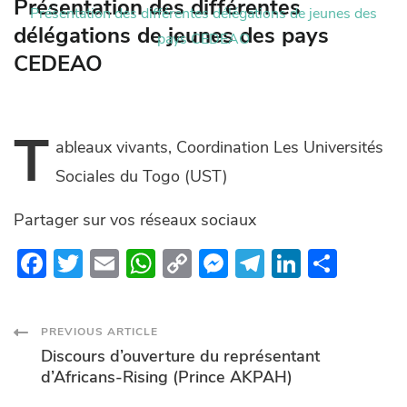
Présentation des différentes
Présentation des différentes délégations de jeunes des
délégations de jeunes des pays
pays CEDEAO
CEDEAO
T
ableaux
vivants, Coordination Les Universités
Sociales du Togo (UST)
Partager sur vos réseaux sociaux
F
T
E
W
C
M
T
Li
P
ac
w
m
h
o
es
el
n
ar
e
itt
ail
at
p
se
e
k
ta
Post
PREVIOUS ARTICLE
b
er
s
y
n
gr
e
g
Discours d’ouverture du représentant
o
A
Li
g
a
dI
er
Navigation
d’Africans-Rising (Prince AKPAH)