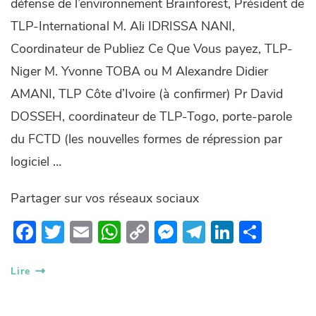
défense de l’environnement Brainforest, Président de
TLP-International M. Ali IDRISSA NANI,
Coordinateur de Publiez Ce Que Vous payez, TLP-
Niger M. Yvonne TOBA ou M Alexandre Didier
AMANI, TLP Côte d’Ivoire (à confirmer) Pr David
DOSSEH, coordinateur de TLP-Togo, porte-parole
du FCTD (les nouvelles formes de répression par
logiciel …
Partager sur vos réseaux sociaux
F
T
E
W
C
M
T
Li
P
ac
w
m
h
o
es
el
n
ar
e
itt
ail
at
p
se
e
k
ta
Lire
b
er
s
y
n
gr
e
g