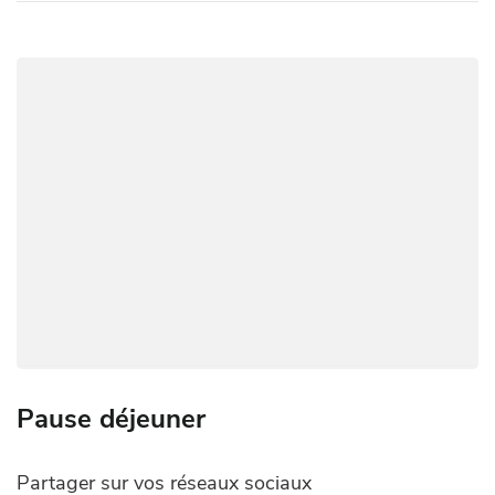
o
A
Li
g
a
dI
er
o
p
n
er
m
n
k
p
k
Pause déjeuner
Partager sur vos réseaux sociaux