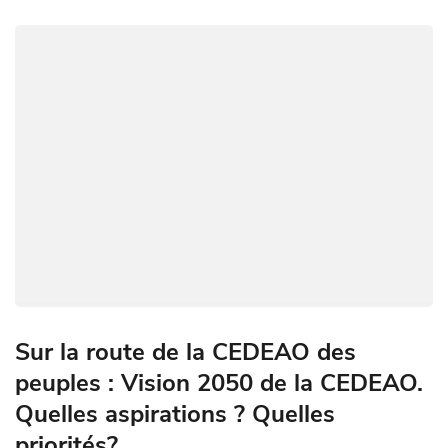
o
p
n
er
m
n
k
p
k
Sur la route de la CEDEAO des
peuples : Vision 2050 de la CEDEAO.
Quelles aspirations ? Quelles
priorités?