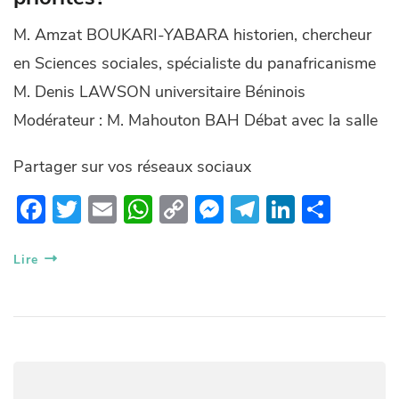
M. Amzat BOUKARI-YABARA historien, chercheur
en Sciences sociales, spécialiste du panafricanisme
M. Denis LAWSON universitaire Béninois
Modérateur : M. Mahouton BAH Débat avec la salle
Partager sur vos réseaux sociaux
F
T
E
W
C
M
T
Li
P
ac
w
m
h
o
es
el
n
ar
e
itt
ail
at
p
se
e
k
ta
Lire
b
er
s
y
n
gr
e
g
o
A
Li
g
a
dI
er
o
p
n
er
m
n
k
p
k