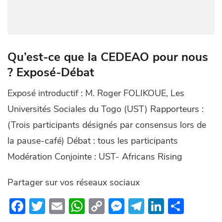
Qu’est-ce que la CEDEAO pour nous
? Exposé-Débat
Exposé introductif : M. Roger FOLIKOUE, Les
Universités Sociales du Togo (UST) Rapporteurs :
(Trois participants désignés par consensus lors de
la pause-café) Débat : tous les participants
Modération Conjointe : UST- Africans Rising
Partager sur vos réseaux sociaux
F
T
E
W
C
M
T
Li
P
ac
w
m
h
o
es
el
n
ar