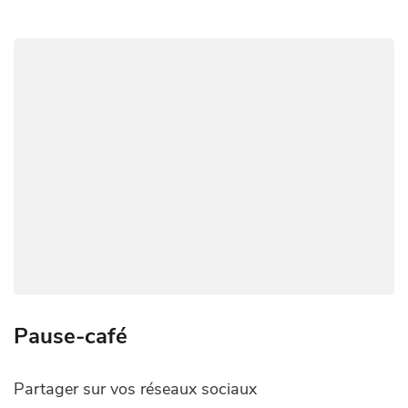
o
p
n
er
m
n
k
p
k
Pause-café
Partager sur vos réseaux sociaux