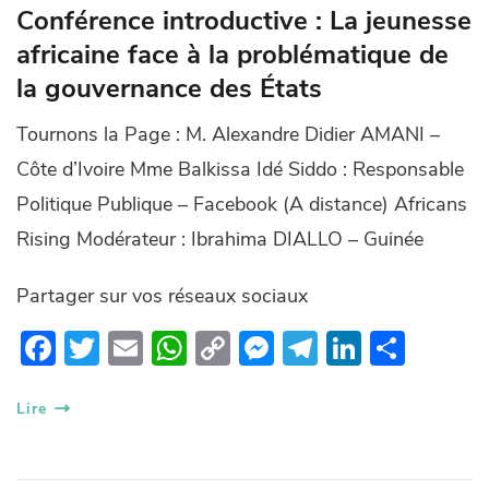
Conférence introductive : La jeunesse
africaine face à la problématique de
la gouvernance des États
Tournons la Page : M. Alexandre Didier AMANI –
Côte d’Ivoire Mme Balkissa Idé Siddo : Responsable
Politique Publique – Facebook (A distance) Africans
Rising Modérateur : Ibrahima DIALLO – Guinée
Partager sur vos réseaux sociaux
F
T
E
W
C
M
T
Li
P
ac
w
m
h
o
es
el
n
ar
e
itt
ail
at
p
se
e
k
ta
Lire
b
er
s
y
n
gr
e
g
o
A
Li
g
a
dI
er