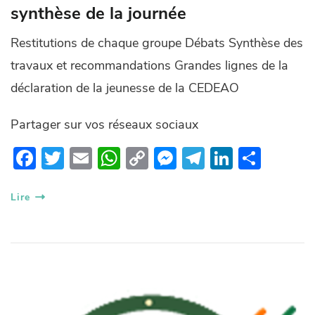
synthèse de la journée
Restitutions de chaque groupe Débats Synthèse des
travaux et recommandations Grandes lignes de la
déclaration de la jeunesse de la CEDEAO
Partager sur vos réseaux sociaux
F
T
E
W
C
M
T
Li
P
ac
w
m
h
o
es
el
n
ar
e
itt
ail
at
p
se
e
k
ta
Lire
b
er
s
y
n
gr
e
g
o
A
Li
g
a
dI
er
o
p
n
er
m
n
k
p
k