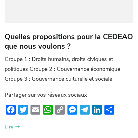
Quelles propositions pour la CEDEAO
que nous voulons ?
Groupe 1 : Droits humains, droits civiques et
politiques Groupe 2 : Gouvernance économique
Groupe 3 : Gouvernance culturelle et sociale
Partager sur vos réseaux sociaux
F
T
E
W
C
M
T
Li
P
ac
w
m
h
o
es
el
n
ar
e
itt
ail
at
p
se
e
k
ta
Lire