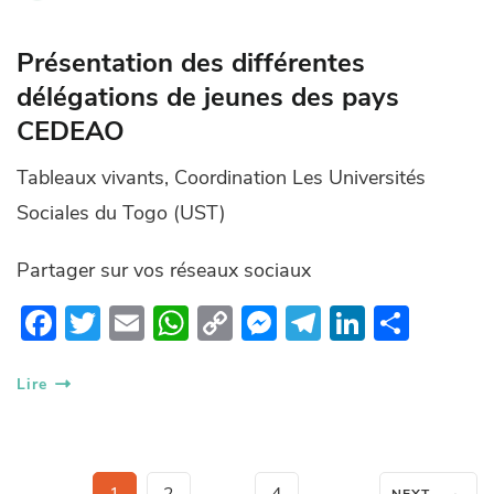
Présentation des différentes
délégations de jeunes des pays
CEDEAO
Tableaux vivants, Coordination Les Universités
Sociales du Togo (UST)
Partager sur vos réseaux sociaux
F
T
E
W
C
M
T
Li
P
ac
w
m
h
o
es
el
n
ar
e
itt
ail
at
p
se
e
k
ta
Lire
b
er
s
y
n
gr
e
g
o
A
Li
g
a
dI
er
Pagination
→
…
Page
Page
Page